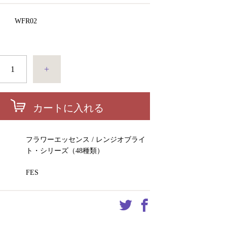
ド
WFR02
+
カートに入れる
ー
フラワーエッセンス / レンジオブライ
ト・シリーズ（48種類）
FES