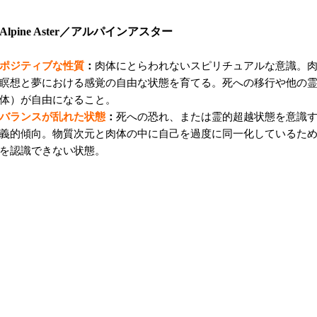
Alpine Aster／アルパインアスター
ポジティブな性質
：
肉体にとらわれないスピリチュアルな意識。
瞑想と夢における感覚の自由な状態を育てる。死への移行や他の
体）が自由になること。
バランスが乱れた状態
：
死への恐れ、または霊的超越状態を意識
義的傾向。物質次元と肉体の中に自己を過度に同一化しているた
を認識できない状態。