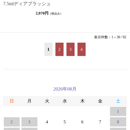
7.5mlディアブラッシュ
2,970円
（税込み）
表示件数：1～30 / 92
1
2
3
4
2026年08月
日
月
火
水
木
金
土
1
2
3
4
5
6
7
8