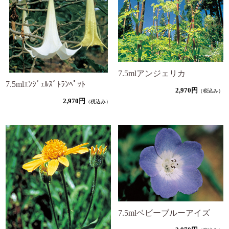
7.5mlアンジェリカ
7.5mlｴﾝｼﾞｪﾙｽﾞﾄﾗﾝﾍﾟｯﾄ
2,970円
（税込み）
2,970円
（税込み）
7.5mlベビーブルーアイズ