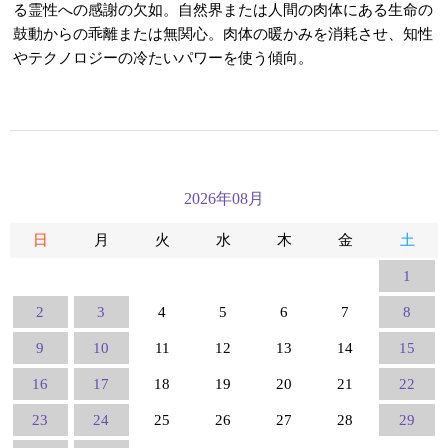
る霊性への感謝の欠如。自然界または人間の肉体にある生命の
鼓動からの乖離または無関心。肉体の暖かみを消耗させ、知性
やテクノロジーの冷たいパワーを使う傾向。
2026年08月
日
月
火
水
木
金
土
1
2
3
4
5
6
7
8
9
10
11
12
13
14
15
16
17
18
19
20
21
22
23
24
25
26
27
28
29