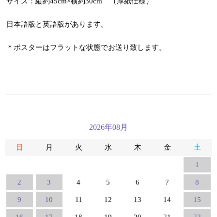
サイズ：縦約45cm×横約30cm （厚紙仕様）
日本語版と英語版があります。
＊ポスターはフラットな状態でお送り致します。
2026年08月
日
月
火
水
木
金
土
1
2
3
4
5
6
7
8
9
10
11
12
13
14
15